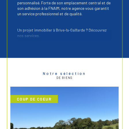
personnalisé. Forte de son emplacement central et de
son adhésion à la FNAIM, notre agence vous garantit
un service professionnel et de qualité.
Un projet immobilier à Brive-la-Gaillarde ? Découvrez
nos services.
Vente immobilière
Nous vous proposons une sélection variée
d’annonces immobilières à Brive-la-Gaillarde
et
ses environs. Nous vous accompagnons dans toutes
Notre séléction
les étapes de votre projet, de la recherche à la
DE BIENS
finalisation de la
transaction immobilière.
Location immobilière
COUP DE COEUR
Pour votre projet de
location à Brive-la-Gaillarde
et ses environs, votre projet de location que vous
soyez étudiant, en famille ou professionnel, nos
solutions sont pensées pour répondre à toutes les