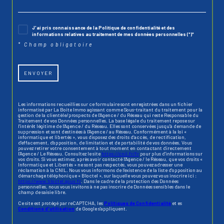
J'ai pris connaissance de la Politique de confidentialité et des
informations relatives au traitement de mes données personnelles (*)*
* Champ obligatoire
ENVOYER
Les informations recueillies sur ce formulaire sont enregistrées dans un fichier
informatisé par La Boite Immo agissant comme Sous-traitant du traitement pour la
gestion de la clientèle/prospects de l'Agence / du Réseau qui reste Responsable du
Traitement de vos Données personnelles. La base légale du traitement repose sur
l'intérêt légitime de l'Agence / du Réseau. Elles sont conservées jusqu'à demande de
suppression et sont destinées à l'Agence / au Réseau. Conformément à la loi «
informatique et libertés », vous disposez des droits d’accès, de rectification,
d’effacement, d’opposition, de limitation et de portabilité de vos données. Vous
pouvez retirer votre consentement à tout moment en contactant directement
l’Agence / Le Réseau. Consultez le site
https://cnil.fr/fr
pour plus d’informations sur
vos droits. Si vous estimez, après avoir contacté l'Agence / le Réseau, que vos droits «
Informatique et Libertés » ne sont pas respectés, vous pouvez adresser une
réclamation à la CNIL. Nous vous informons de l’existence de la liste d'opposition au
démarchage téléphonique « Bloctel », sur laquelle vous pouvez vous inscrire ici :
https://www.bloctel.gouv.fr
. Dans le cadre de la protection des Données
personnelles, nous vous invitons à ne pas inscrire de Données sensibles dans le
champ de saisie libre.
Ce site est protégé par reCAPTCHA, les
Politiques de Confidentialité
et es
Conditions d'utilisation
de Google s'appliquent.