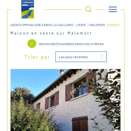
AGENCE IMMOBILIÈRE À BRIVE-LA-GAILLARDE
VENTE
MALEMORT
MAISON
Maison en vente sur Malemort
2
annonce(s) trouvée(s) selon vos critères
Trier par
Les plus récentes