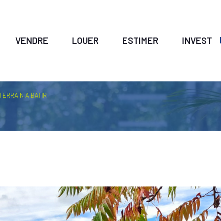
VENDRE
LOUER
ESTIMER
INVESTIR
voir les
1
annonces
TERRAIN A BATIR
uer
Estimer
LOCALISATION
1
BUDGET
née
immo pro