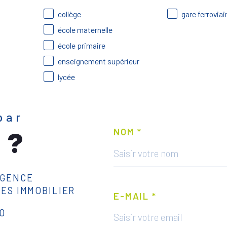
collège
gare ferroviai
école maternelle
école primaire
enseignement supérieur
lycée
par
 ?
NOM *
AGENCE
RES IMMOBILIER
E-MAIL *
40