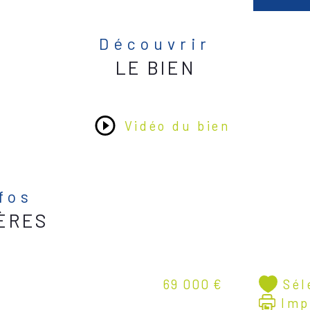
Découvrir
LE BIEN
Vidéo du bien
nfos
ÈRES
Sél
69 000 €
Imp