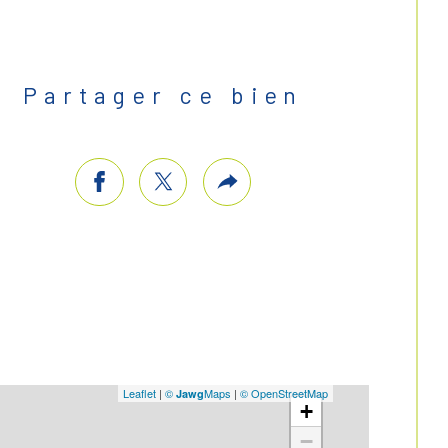
Partager ce bien
Leaflet
|
©
Maps
|
© OpenStreetMap
Jawg
+
−