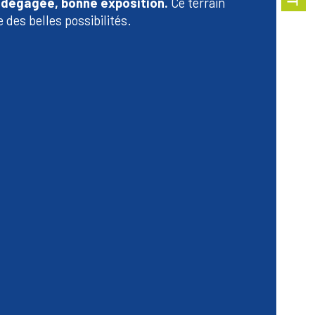
 dégagée, bonne exposition.
 Ce terrain 
istiques
Valeurs
e postal
e des belles possibilités.
face terrain
ropriété