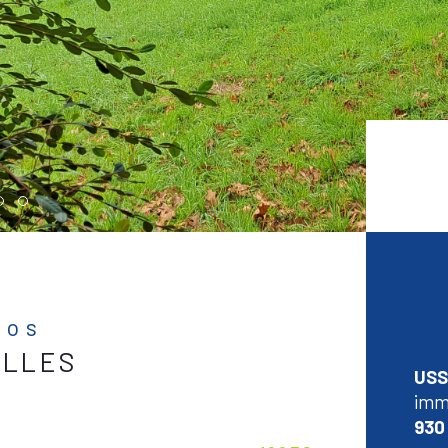
fos
ELLES
USS
immé
930