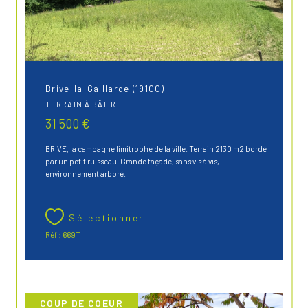
Brive-la-Gaillarde (19100)
TERRAIN À BÂTIR
31 500 €
BRIVE, la campagne limitrophe de la ville. Terrain 2130 m2 bordé
par un petit ruisseau. Grande façade, sans vis à vis,
environnement arboré.
Sélectionner
Réf : 669T
COUP DE COEUR