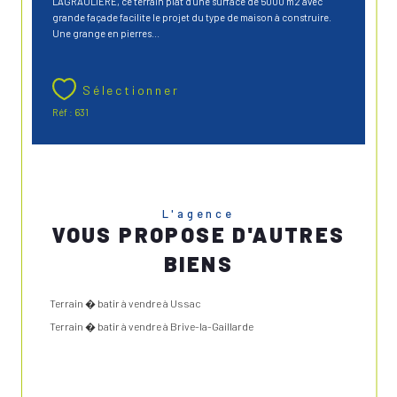
LAGRAULIERE, ce terrain plat d'une surface de 5000 m2 avec
grande façade facilite le projet du type de maison à construire.
Une grange en pierres...
Sélectionner
Réf : 631
L'agence
VOUS PROPOSE D'AUTRES
BIENS
Terrain � batir à vendre à Ussac
Terrain � batir à vendre à Brive-la-Gaillarde