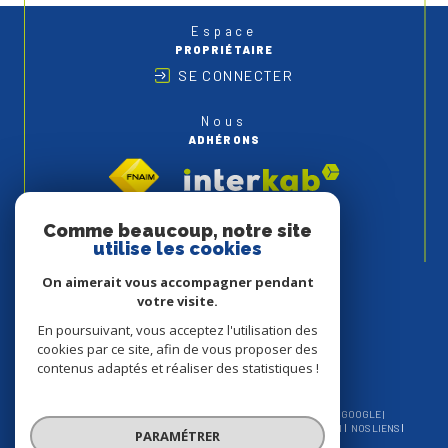
Espace
PROPRIÉTAIRE
SE CONNECTER
Nous
ADHÉRONS
Comme beaucoup, notre site
utilise les cookies
On aimerait vous accompagner pendant
votre visite.
En poursuivant, vous acceptez l'utilisation des
cookies par ce site, afin de vous proposer des
contenus adaptés et réaliser des statistiques !
© 2026 | TOUS DROITS RÉSERVÉS | TRADUCTION POWERED BY GOOGLE |
NOS HONORAIRES
PLAN DU SITE
MENTIONS LÉGALES
ADMIN
NOS LIENS
PARAMÉTRER
POLITIQUE RGPD
COOKIES